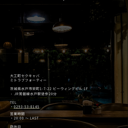
大工町セクキャバ
ミトラブフォーティー
茨城県水戸市栄町1-7-22 ビーウィングビル 1F
JR常磐線水戸駅徒歩20分
・
TEL
・
0293-53-8145
営業時間
・20:00 ～ LAST
店休日