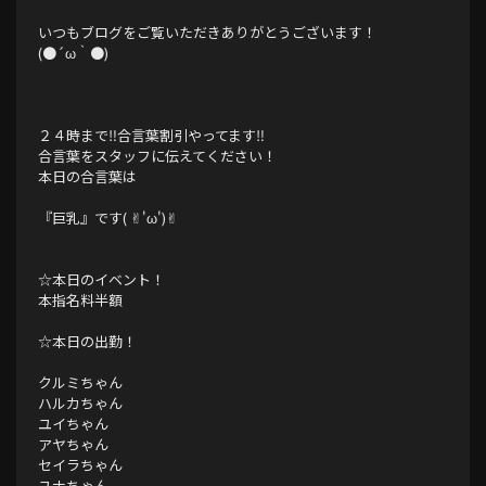
いつもブログをご覧いただきありがとうございます！
(●´ω｀●)
２４時まで‼️合言葉割引やってます‼️
合言葉をスタッフに伝えてください！
本日の合言葉は
『巨乳』です( ✌︎'ω')✌︎
☆本日のイベント！
本指名料半額
☆本日の出勤！
クルミちゃん
ハルカちゃん
ユイちゃん
アヤちゃん
セイラちゃん
ユナちゃん