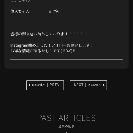
体入ちゃん 計7名
皆様の御来店お待ちしております！！！！
Instagram始めました！フォローお願いします！
お得な情報があるかも！
です( ✌︎'ω')✌︎
| PREV
NEXT |
前の記事へ
次の記事へ
PAST ARTICLES
過去の記事