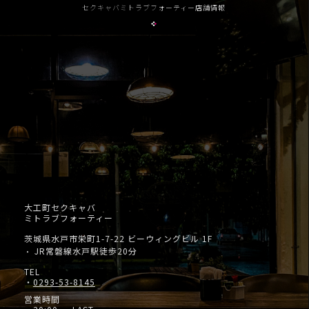
セクキャバミトラブフォーティー店舗情報
大工町セクキャバ
ミトラブフォーティー
茨城県水戸市栄町1-7-22 ビーウィングビル 1F
JR常磐線水戸駅徒歩20分
・
TEL
・
0293-53-8145
営業時間