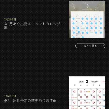
03月05日
🌸3月あや出勤＆イベントカレンダー
🌸
続きを見る
02月16日
☃️2月出勤予定の変更あります❄️