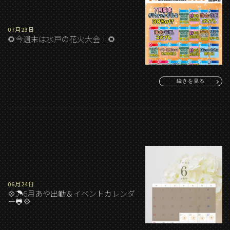
07月23日
🌻今週末は水戸の花火大会！🌻
続きを見る
06月24日
💠☂️6月あや出勤＆イベントカレンダ
ー🐸💠