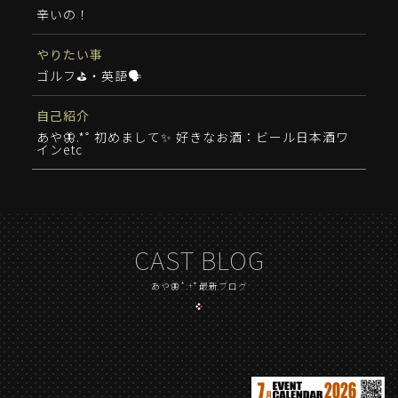
辛いの！
やりたい事
ゴルフ⛳️・英語🗣️
自己紹介
あや🦋.*˚ 初めまして✨️ 好きなお酒：ビール日本酒ワ
インetc
CAST BLOG
あや🦋*.+ﾟ最新ブログ