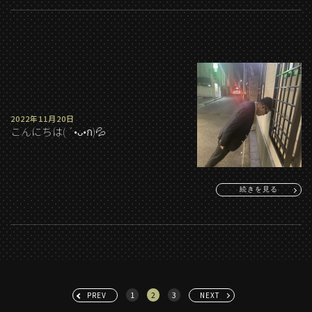
2022年11月20日
こんにちは( ´•ᴗ•ก)💦
続きを見る
1
2
3
PREV
NEXT