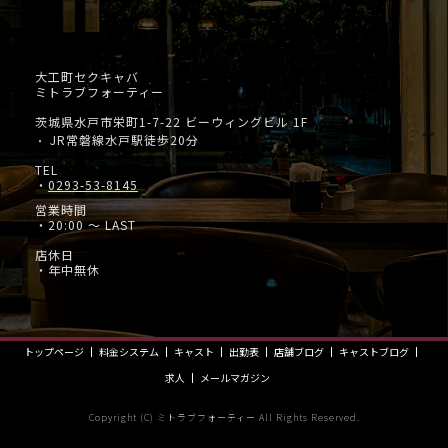
大工町セクキャバ
ミトラブフォーティー
茨城県水戸市栄町1-7-22 ビーウィングビル 1F
JR常磐線水戸駅徒歩20分
・
TEL
・
0293-53-8145
営業時間
・20:00 ～ LAST
店休日
・年中無休
トップページ
料金システム
キャスト
出勤表
店舗ブログ
キャストブログ
求人
メールマガジン
Copyright (C) ミトラブフォーティー All Rights Reserved.