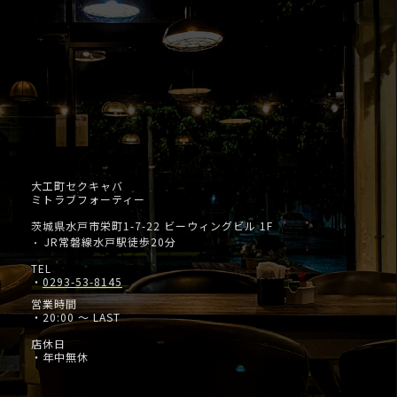
大工町セクキャバ
ミトラブフォーティー
茨城県水戸市栄町1-7-22 ビーウィングビル 1F
JR常磐線水戸駅徒歩20分
・
TEL
・
0293-53-8145
営業時間
・20:00 ～ LAST
店休日
・年中無休