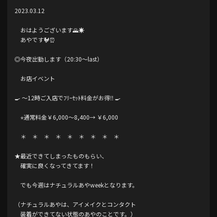
2023.03.12
おはようございます🌄☀︎
あやです🐓⏰
◎今夜出勤します（20:30〜last）
お店イベント
🍳 〜12時ご入店でﾌﾘｰｾｯﾄ料金がお得‼️ 🍳
⭐︎通常料金￥6,000〜8,400→ ￥6,000
＊ ＊ ＊ ＊ ＊ ＊ ＊ ＊ ＊
★最近できてしまったものもらい、
確実に良くなってきてます！
でも今週はナチュラルあやweekとなります。
（ナチュラルあやは、アイメイクとコンタクト
装着ができてない状態のあやのことです。）