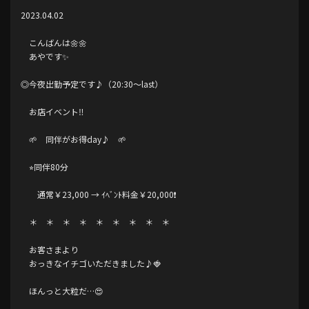
2023.04.02
こんばんは🌼🌼
あやです‪‪✨
◎今夜出勤予定です♪（20:30〜last）
お店イベント‼︎
🌱 同伴がお得day♪ 🌱
⭐︎同伴80分
通常￥23,000 → ｲﾍﾞﾝﾄ料金￥20,000❗️
＊ ＊ ＊ ＊ ＊ ＊ ＊ ＊ ＊
お客さまより
おっきなイチゴいただきました♪🍓
ほんっと大粒だ…😍