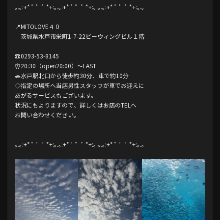
｡.｡:+* ﾟ ゜ﾟ *+:｡.｡:+* ﾟ ゜ﾟ *+:｡.｡.｡:+* ﾟ ゜ﾟ *+:｡.｡
📍MITOLOVE４０
茨城県水戸市栄町1-7-22ビーウィングビル１階
☎️0293-53-8145
⏰20:30（open20:00）〜LAST
🚗水戸駅北口から徒歩約30分、車で約10分
◇指定の場所へ当店男性スタッフが車でお迎えに
あがるサービスもございます。
状況にもよりますので、詳しくはお店のTELへ
お問い合わせください。
｡.｡:+* ﾟ ゜ﾟ *+:｡.｡:+* ﾟ ゜ﾟ *+:｡.｡.｡:+* ﾟ ゜ﾟ *+:｡.｡