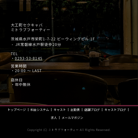
大工町セクキャバ
ミトラブフォーティー
茨城県水戸市栄町1-7-22 ビーウィングビル 1F
JR常磐線水戸駅徒歩20分
・
TEL
・
0293-53-8145
営業時間
・20:00 ～ LAST
店休日
・年中無休
トップページ
料金システム
キャスト
出勤表
店舗ブログ
キャストブログ
求人
メールマガジン
Copyright (C) ミトラブフォーティー All Rights Reserved.