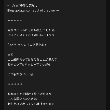
～ ブログ更新は突然に
Blog updates come out of the blue. ～
＊＊＊＊＊
変なタイトルにしたい気分でした😆
ブログを見てくれて嬉しいです️🫧️🫧
｢あやちゃんのブログ見たよ！｣
って
ここ最近言ってもらえることが増えて
あやとってもハッピーです☺️🌈🍀
いつもありがとう🌼
＊＊＊＊＊
お家のドアを開けて見上げた空が
こんな雲だったときは
あやを思い出してくれますか??☺️︎︎☁