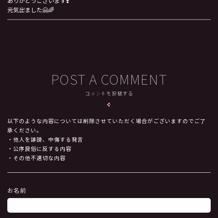
ありがとうございます❣️
元気出ました🤗🌈
POST A COMMENT
コメントを投稿する
以下のような内容については削除させていただく場合がございますのでご了
承ください。
・他人を誹謗、中傷する発言
・公序良俗に反する内容
・その他不適切な内容
お名前