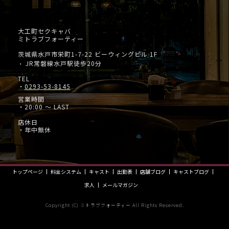
大工町セクキャバ
ミトラブフォーティー
茨城県水戸市栄町1-7-22 ビーウィングビル 1F
JR常磐線水戸駅徒歩20分
・
TEL
・
0293-53-8145
営業時間
・20:00 ～ LAST
店休日
・年中無休
トップページ
料金システム
キャスト
出勤表
店舗ブログ
キャストブログ
求人
メールマガジン
Copyright (C) ミトラブフォーティー All Rights Reserved.