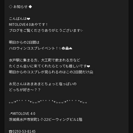
◇ お知らせ ◆
こんばんは❤️
MITOLOVE4 0あやです！
ブログをご覧くださりありがとうございます✨️
明日からの2日間は
ハロウィンコスプレイベント！✨️🎃👻🦇
水戸駅に集まる方、大工町で飲まれる方など
たくさん会いに来てくれたらとっても嬉しいです❤️
明日からのコスプレが見られるのはこの2日間だけ🤗
お兄さんはあまあまとちょっと塩っぱいの
どっちが好き〜？？
｡.｡:+* ﾟ ゜ﾟ *+:｡.｡:+* ﾟ ゜ﾟ *+:｡.｡.｡:+* ﾟ ゜ﾟ *+:｡.｡
📍MITOLOVE 4 0
茨城県水戸市栄町1-7-22ビーウィングビル1階
☎0293-53-8145