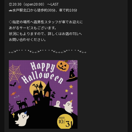
⏰20:30（open20:00） ～LAST
🚗水戸駅北口から徒歩約30分、車で約10分
◇指定の場所へ店男性スタッフが車でお迎えに
あがるサービスもございます。
状況にもよりますので、詳しくはお店のTELへ
お問い合わせください。
｡.｡:+* ﾟ ゜ﾟ *+:｡.｡:+* ﾟ ゜ﾟ *+:｡.｡.｡:+* ﾟ ゜ﾟ *+:｡.｡