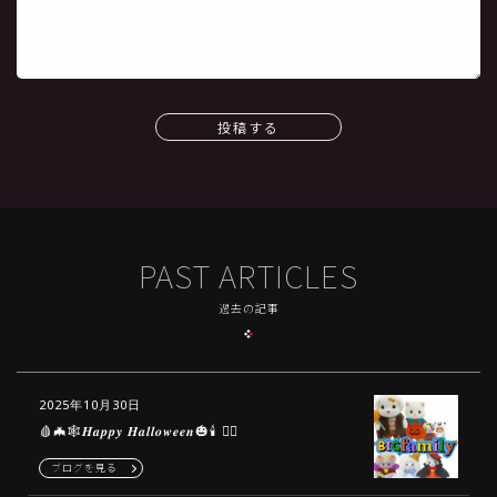
投稿する
PAST ARTICLES
過去の記事
2025年10月30日
🩸🦇🕸𝑯𝒂𝒑𝒑𝒚 𝑯𝒂𝒍𝒍𝒐𝒘𝒆𝒆𝒏🎃🕯 🧟‍♀️
ブログを見る