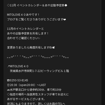
◇11月 イベントカレンダー＆あや出勤予定表◆
MITOLOVE４０あやです！
ブログをご覧くださりありがとうございます❤️
11月のイベントカレンダーと
あやの出勤予定表を共有します️！
合わせてご確認ください✨️
変更ありましたら再度共有しますね‎🕊️
｡.｡:+* ﾟ ゜ﾟ *+:｡.｡:+* ﾟ ゜ﾟ *+:｡.｡.｡:+* ﾟ ゜ﾟ *+:｡.｡
📍MITOLOVE４０
茨城県水戸市栄町1-7-22ビーウィングビル１階
☎️0293-53-8145
⏰20:30（open20:00）〜LAST
🚗水戸駅北口から徒歩約30分、車で約10分
◇指定の場所へ当店男性スタッフが車でお迎えに
あがるサービスもございます。
状況にもよりますので、詳しくはお店のTELへ