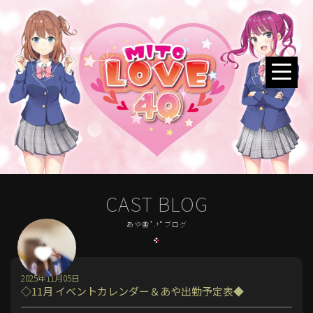
CAST BLOG
あや🦋*.+ﾟブログ
2025年11月05日
◇11月 イベントカレンダー＆あや出勤予定表◆