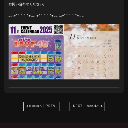
お問い合わせください。
｡.｡:+* ﾟ ゜ﾟ *+:｡.｡:+* ﾟ ゜ﾟ *+:｡.｡.｡:+* ﾟ ゜ﾟ *+:｡.｡
| PREV
NEXT |
前の記事へ
次の記事へ